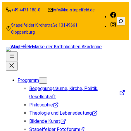
Zum
+49 4471 188-0
info@ka-stapelfeld.de
Inhalt
Faceb
Suche
springen
Instag
Stapelfelder Kirchstraße 13 | 49661
Cloppenburg
Programm
Begegnungsräume, Kirche, Politik,
Gesellschaft
Philosophie
Theologie und Lebensdeutung
Bildende Kunst
Stapelfelder Fotoforum