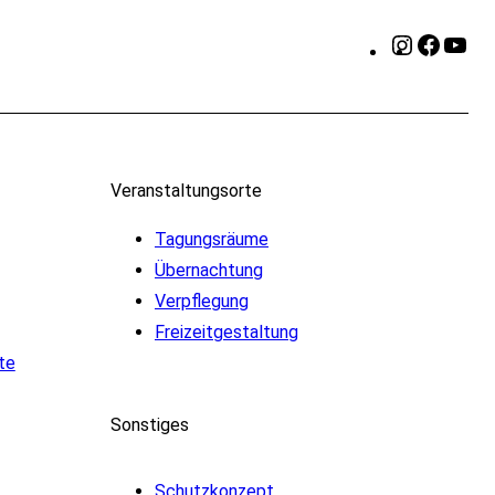
Instagram
Faceb
Yo
Veranstaltungsorte
Tagungsräume
Übernachtung
Verpflegung
Freizeitgestaltung
te
Sonstiges
Schutzkonzept