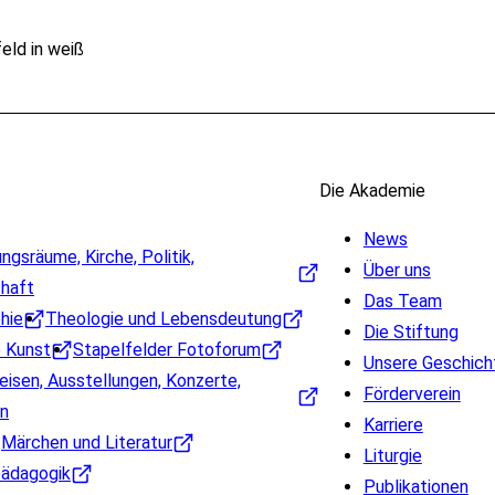
Die Akademie
News
gsräume, Kirche, Politik,
Über uns
chaft
Das Team
hie
Theologie und Lebensdeutung
Die Stiftung
e Kunst
Stapelfelder Fotoforum
Unsere Geschich
eisen, Ausstellungen, Konzerte,
Förderverein
n
Karriere
Märchen und Literatur
Liturgie
ädagogik
Publikationen