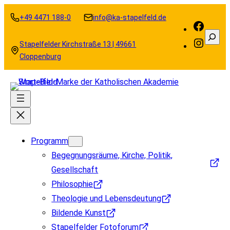
Zum
+49 4471 188-0
info@ka-stapelfeld.de
Inhalt
Faceb
Suche
springen
Instag
Stapelfelder Kirchstraße 13 | 49661
Cloppenburg
Programm
Begegnungsräume, Kirche, Politik,
Gesellschaft
Philosophie
Theologie und Lebensdeutung
Bildende Kunst
Stapelfelder Fotoforum