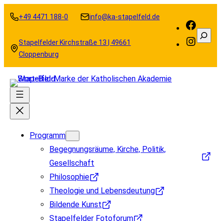
Zum
+49 4471 188-0
info@ka-stapelfeld.de
Inhalt
Faceb
Suche
springen
Instag
Stapelfelder Kirchstraße 13 | 49661
Cloppenburg
Programm
Begegnungsräume, Kirche, Politik,
Gesellschaft
Philosophie
Theologie und Lebensdeutung
Bildende Kunst
Stapelfelder Fotoforum