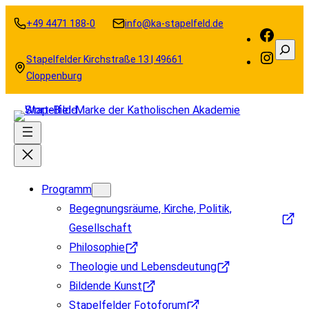
Zum
+49 4471 188-0
info@ka-stapelfeld.de
Inhalt
Faceb
Suche
springen
Instag
Stapelfelder Kirchstraße 13 | 49661
Cloppenburg
Programm
Begegnungsräume, Kirche, Politik,
Gesellschaft
Philosophie
Theologie und Lebensdeutung
Bildende Kunst
Stapelfelder Fotoforum